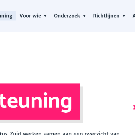
uning
Voor wie
Onderzoek
Richtlijnen
teuning
 Vitus Zuid werken samen aan een overzicht van