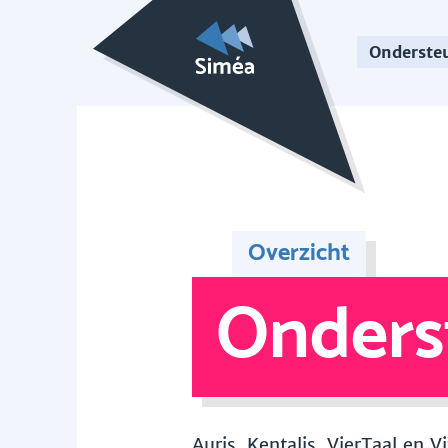
Onderste
Overzicht
Onders
Auris, Kentalis, VierTaal en