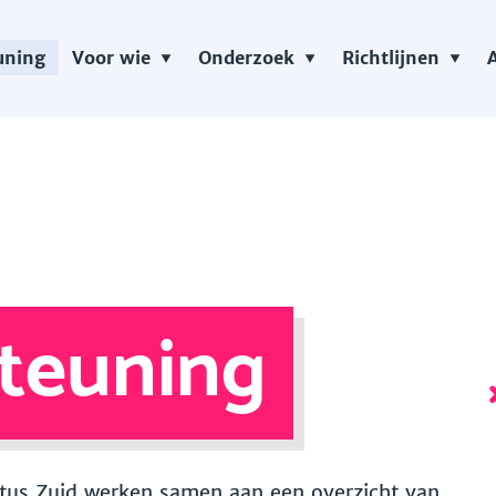
uning
Voor wie
Onderzoek
Richtlijnen
teuning
 Vitus Zuid werken samen aan een overzicht van