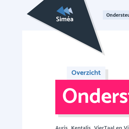
Onderste
Overzicht
Onders
Auris, Kentalis, VierTaal en