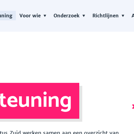
uning
Voor wie
Onderzoek
Richtlijnen
teuning
 Vitus Zuid werken samen aan een overzicht van