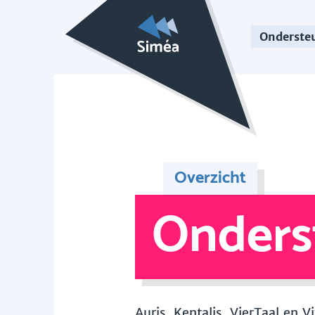
Onderste
Overzicht
Onders
Auris, Kentalis, VierTaal en