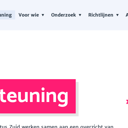
uning
Voor wie
Onderzoek
Richtlijnen
teuning
 Vitus Zuid werken samen aan een overzicht van