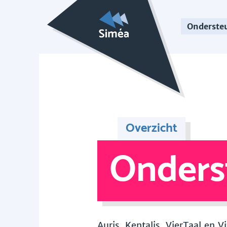
Onderste
Overzicht
Onders
Auris, Kentalis, VierTaal en