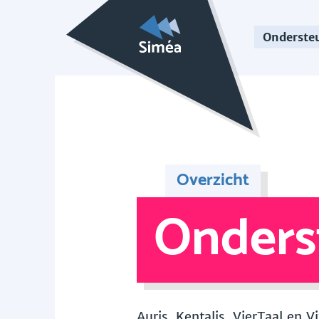
Onderste
Overzicht
Onders
Auris, Kentalis, VierTaal en