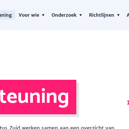
uning
Voor wie
Onderzoek
Richtlijnen
teuning
 Vitus Zuid werken samen aan een overzicht van